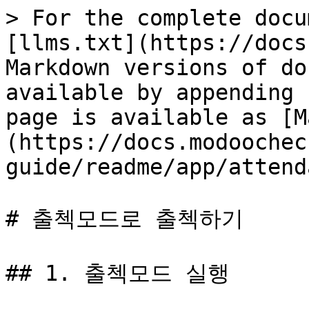
> For the complete docu
[llms.txt](https://docs
Markdown versions of do
available by appending 
page is available as [M
(https://docs.modoochec
guide/readme/app/attend
# 출첵모드로 출첵하기

## 1. 출첵모드 실행
